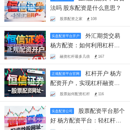
法吗 股东配资是什么意思？
股票配资之家
108
外汇期货交易
实盘配资平台开户
杨方配资：如何利用杠杆融
资获得更多收益？
融资杠杆最多几倍
167
杠杆开户 杨方
正规配资平台官网
配资开户，实现杠杆融资梦
想
股票如何配资杠杆
116
股票配资平台那个
实盘配资公司
好 杨方配资平台：轻杠杆融
资，助您实现财富增值