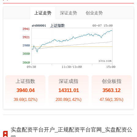
上证走势
深证走势
创业走势
上证指数
深证成指
创业板指
3940.04
14311.01
3563.12
39.69
(1.02%)
200.89
(1.42%)
47.56
(1.35%)
实盘配资平台开户_正规配资平台官网_实盘配资公