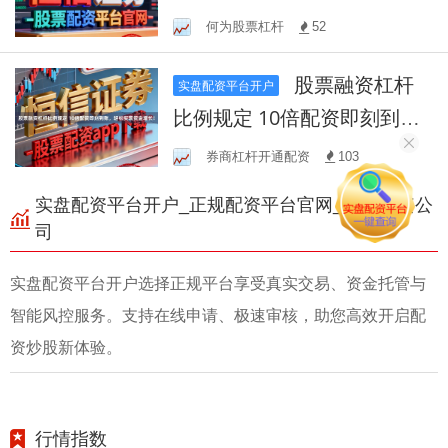
务风险
何为股票杠杆
52
股票融资杠杆
实盘配资平台开户
比例规定 10倍配资即刻到
账，轻松实现资金增长！
券商杠杆开通配资
103
实盘配资平台开户_正规配资平台官网_实盘配资公
司
实盘配资平台开户选择正规平台享受真实交易、资金托管与
智能风控服务。支持在线申请、极速审核，助您高效开启配
资炒股新体验。
行情指数